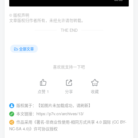
©
版权声明
文章版权归作者所有，未经允许请勿转载。
THE END
全部文章
喜欢就支持一下吧
点赞
1
分享
收藏
版权属于：
【如图片未加载成功，请刷新】
本文链接：
https://p7v.cn/archives/13/
作品采用
《
署名-非商业性使用-相同方式共享 4.0 国际 (CC BY-
NC-SA 4.0)
》许可协议授权