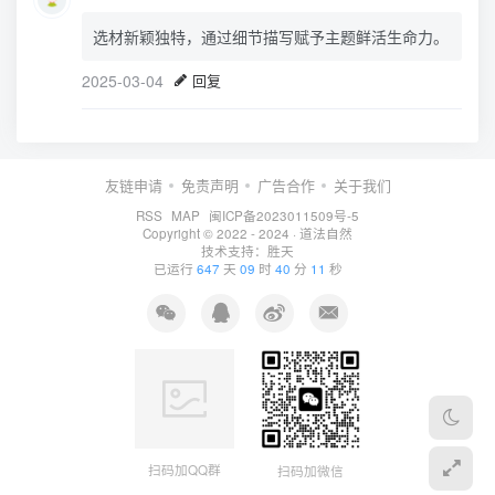
选材新颖独特，通过细节描写赋予主题鲜活生命力。
2025-03-04
回复
友链申请
免责声明
广告合作
关于我们
RSS
MAP
闽ICP备2023011509号-5
Copyright © 2022 - 2024 ·
道法自然
技术支持：
胜天
已运行
647
天
09
时
40
分
12
秒
扫码加QQ群
扫码加微信