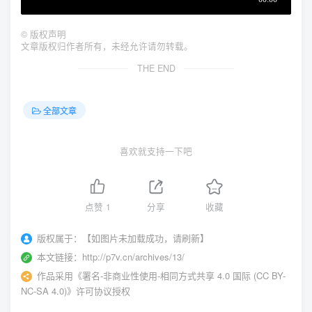
©
版权声明
文章版权归作者所有，未经允许请勿转载。
THE END
全部文章
喜欢就支持一下吧
点赞
1
分享
收藏
版权属于：
【如图片未加载成功，请刷新】
本文链接：
http://p7v.cn/archives/13/
作品采用
《
署名-非商业性使用-相同方式共享 4.0 国际 (CC BY-
NC-SA 4.0)
》许可协议授权